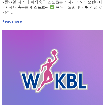
2월24일 세리에 해외축구 스포츠분석 세리에A 피오렌티나
VS 피사 축구분석 스포츠픽
ACF 피오렌티나 ◆ 강점 ◇
약점[…]
Read more