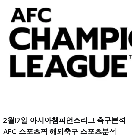
2월17일 아시아챔피언스리그 축구분석
AFC 스포츠픽 해외축구 스포츠분석