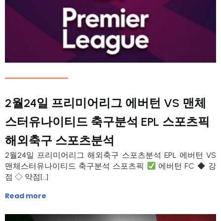
2월24일 프리미어리그 에버턴 VS 맨체
스터유나이티드 축구분석 EPL 스포츠픽
해외축구 스포츠분석
2월24일 프리미어리그 해외축구 스포츠분석 EPL 에버턴 VS
맨체스터유나이티드 축구분석 스포츠픽
에버턴 FC ◆ 강
점 ◇ 약점[…]
Read more