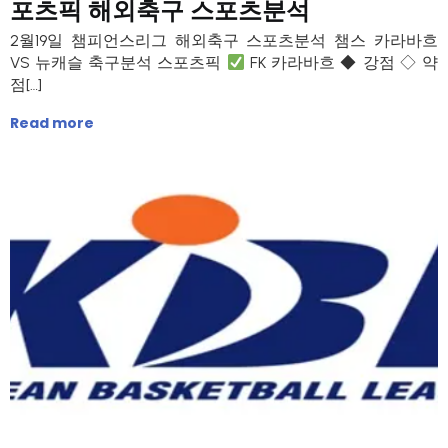
포츠픽 해외축구 스포츠분석
2월19일 챔피언스리그 해외축구 스포츠분석 챔스 카라바흐
VS 뉴캐슬 축구분석 스포츠픽
FK 카라바흐 ◆ 강점 ◇ 약
점[…]
Read more