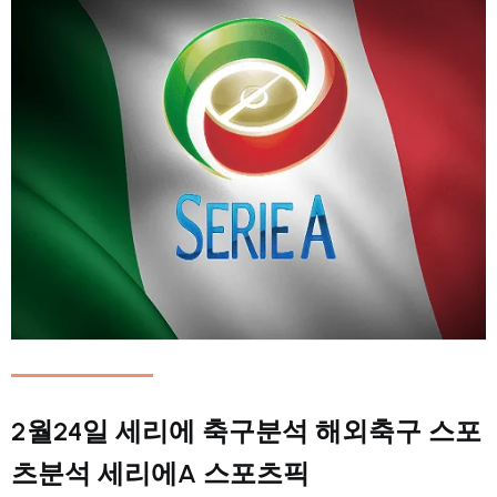
2월24일 세리에 축구분석 해외축구 스포
츠분석 세리에A 스포츠픽