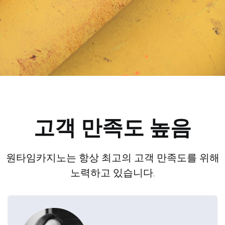
고객 만족도 높음
원타임카지노는 항상 최고의 고객 만족도를 위해
노력하고 있습니다.