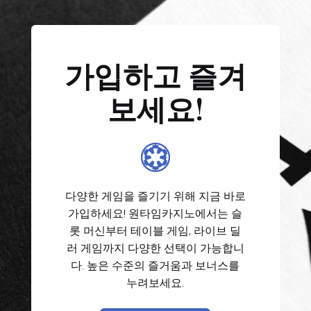
가입하고 즐겨
보세요!
다양한 게임을 즐기기 위해 지금 바로
가입하세요! 원타임카지노에서는 슬
롯 머신부터 테이블 게임, 라이브 딜
러 게임까지 다양한 선택이 가능합니
다. 높은 수준의 즐거움과 보너스를
누려보세요.