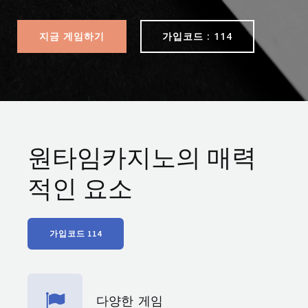
지금 게임하기
가입코드 : 114
원타임카지노의 매력
적인 요소
가입코드 114
다양한 게임