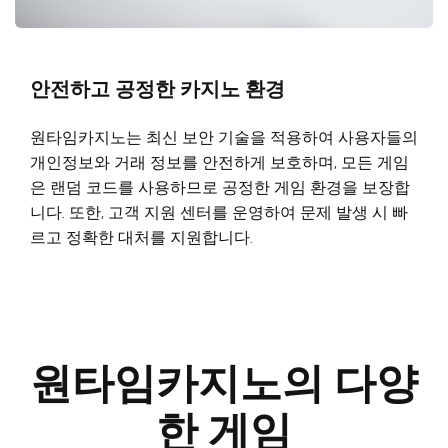
안전하고 공정한 카지노 환경
원타임카지노는 최신 보안 기술을 적용하여 사용자들의
개인정보와 거래 정보를 안전하게 보호하며, 모든 게임
은 랜덤 코드를 사용하므로 공정한 게임 환경을 보장합
니다. 또한, 고객 지원 센터를 운영하여 문제 발생 시 빠
르고 정확한 대처를 지원합니다.
원타임카지노의 다양
한 게임