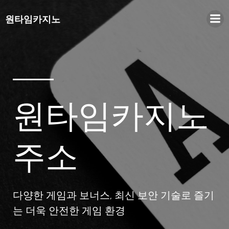
원타임카지노
원타임카지노
주소
다양한 게임과 보너스, 최신 보안 기술로 즐기
는 더욱 안전한 게임 환경