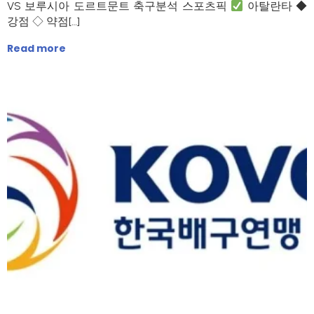
VS 보루시아 도르트문트 축구분석 스포츠픽
아탈란타 ◆
강점 ◇ 약점[…]
Read more