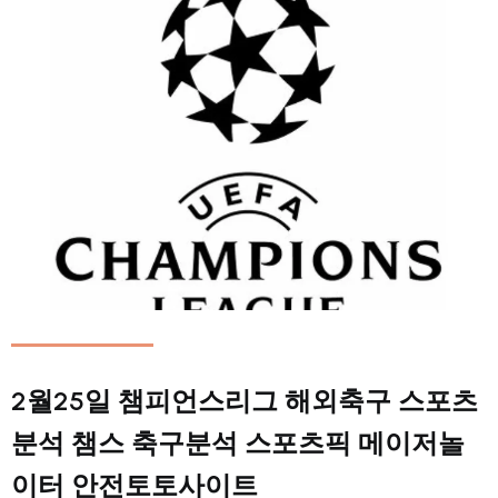
2월25일 챔피언스리그 해외축구 스포츠
분석 챔스 축구분석 스포츠픽 메이저놀
이터 안전토토사이트