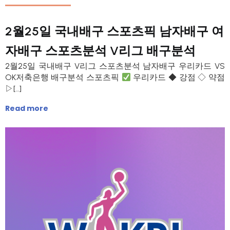
2월25일 국내배구 스포츠픽 남자배구 여
자배구 스포츠분석 V리그 배구분석
2월25일 국내배구 V리그 스포츠분석 남자배구 우리카드 VS
OK저축은행 배구분석 스포츠픽
우리카드 ◆ 강점 ◇ 약점
▷[…]
Read more