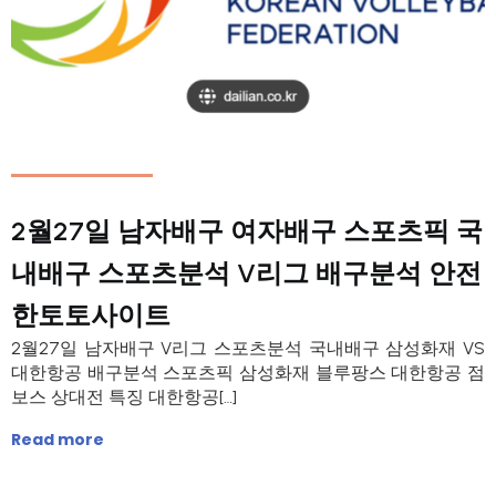
2월27일 남자배구 여자배구 스포츠픽 국
내배구 스포츠분석 V리그 배구분석 안전
한토토사이트
2월27일 남자배구 V리그 스포츠분석 국내배구 삼성화재 VS
대한항공 배구분석 스포츠픽 삼성화재 블루팡스 대한항공 점
보스 상대전 특징 대한항공[…]
Read more