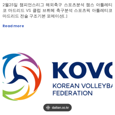
2월25일 챔피언스리그 해외축구 스포츠분석 챔스 아틀레티
코 마드리드 VS 클럽 브뤼헤 축구분석 스포츠픽 아틀레티코
마드리드 전술 구조기본 포메이션[…]
Read more