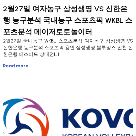
2월27일 여자농구 삼성생명 VS 신한은
행 농구분석 국내농구 스포츠픽 WKBL 스
포츠분석 메이저토토놀이터
2월27일 국내농구 WKBL 스포츠분석 여자농구 삼성생명 VS
신한은행 농구분석 스포츠픽 용인 삼성생명 블루밍스 인천 신
한은행 에스버드 상대전[…]
Read more