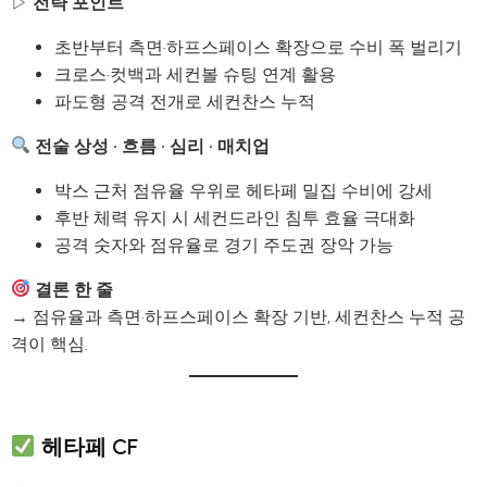
▷
전략 포인트
초반부터 측면·하프스페이스 확장으로 수비 폭 벌리기
크로스·컷백과 세컨볼 슈팅 연계 활용
파도형 공격 전개로 세컨찬스 누적
전술 상성 · 흐름 · 심리 · 매치업
박스 근처 점유율 우위로 헤타페 밀집 수비에 강세
후반 체력 유지 시 세컨드라인 침투 효율 극대화
공격 숫자와 점유율로 경기 주도권 장악 가능
결론 한 줄
→ 점유율과 측면·하프스페이스 확장 기반, 세컨찬스 누적 공
격이 핵심.
헤타페 CF