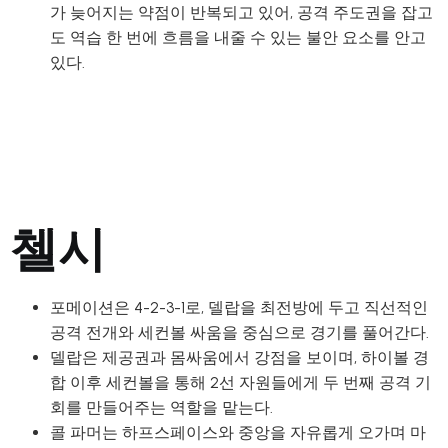
가 늦어지는 약점이 반복되고 있어, 공격 주도권을 잡고
도 역습 한 번에 흐름을 내줄 수 있는 불안 요소를 안고
있다.
첼시
포메이션은 4-2-3-1로, 델랍을 최전방에 두고 직선적인
공격 전개와 세컨볼 싸움을 중심으로 경기를 풀어간다.
델랍은 제공권과 몸싸움에서 강점을 보이며, 하이볼 경
합 이후 세컨볼을 통해 2선 자원들에게 두 번째 공격 기
회를 만들어주는 역할을 맡는다.
콜 파머는 하프스페이스와 중앙을 자유롭게 오가며 마