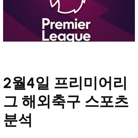
2월4일 프리미어리
그 해외축구 스포츠
분석