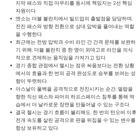
지막 패스와 직접 마무리를 동시에 책임지는 2선 핵심
자원이다.
엔소는 더블 볼란치에서 빌드업의 출발점을 담당하며,
전진 패스와 방향 전환으로 상대 압박을 풀어내는 역할
을 수행한다.
최근에는 전방 압박과 수비 라인 간 간격 문제를 보완하
기 위해, 더블 볼란치 중 한 명이 외데고르 라인을 의식
적으로 견제하는 움직임을 가져가고 있다.
경기 종합 관점에서 첼시는 점유 싸움보다는 전환 상황
에서의 효율과 한 번의 공격 완성도로 승부를 보려는 성
향이 뚜렷하다.
아스날이 풀백을 공격적으로 전진시키는 순간, 델랍을
향한 직선 패스와 파머의 하프스페이스 침투를 통해 역
습에서 더 날카로운 장면을 만들어낼 수 있는 구조다.
결국 첼시는 경기 흐름이 불리해도, 한 번의 턴오버 이후
전개 속도를 살린 공격으로 판을 뒤집을 수 있는 변수를
항상 보유하고 있다.