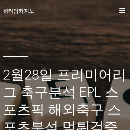
원타임카지노
2월28일 프리미어리
그 축구분석 EPL 스
포츠픽 해외축구 스
포츠분석 먹튀검증