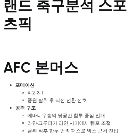
랜드 축구분석 스포
츠픽
AFC 본머스
포메이션
4-2-3-1
중원 탈취 후 직선 전환 선호
공격 구조
에바니우송의 뒷공간 침투 중심 전개
라얀·크루피가 라인 사이에서 템포 조절
탈취 직후 한두 번의 패스로 박스 근처 진입