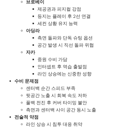
브로베이
제공권과 피지컬 강점
등지는 플레이 후 2선 연결
세컨 상황 유지 능력
아딩라
측면 돌파와 단독 슈팅 옵션
공간 발생 시 직선 돌파 위협
자카
중원 수비 가담
인터셉트 후 역습 출발점
라인 상승에는 신중한 성향
수비 문제점
센터백 순간 스피드 부족
뒷공간 노출 시 회복 속도 저하
풀백 전진 후 커버 타이밍 불안
측면과 센터백 사이 공간 동시 노출
전술적 약점
라인 상승 시 침투 대응 취약