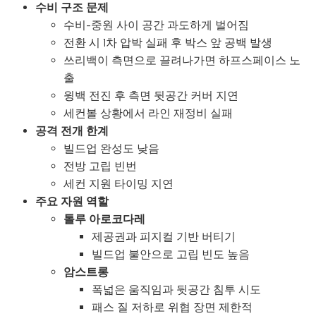
수비 구조 문제
수비-중원 사이 공간 과도하게 벌어짐
전환 시 1차 압박 실패 후 박스 앞 공백 발생
쓰리백이 측면으로 끌려나가면 하프스페이스 노
출
윙백 전진 후 측면 뒷공간 커버 지연
세컨볼 상황에서 라인 재정비 실패
공격 전개 한계
빌드업 완성도 낮음
전방 고립 빈번
세컨 지원 타이밍 지연
주요 자원 역할
톨루 아로코다레
제공권과 피지컬 기반 버티기
빌드업 불안으로 고립 빈도 높음
암스트롱
폭넓은 움직임과 뒷공간 침투 시도
패스 질 저하로 위협 장면 제한적