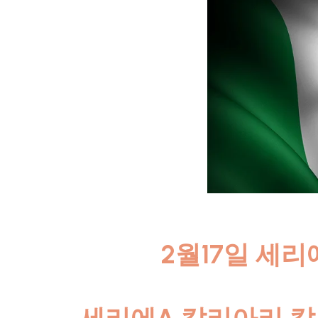
2월17일 세