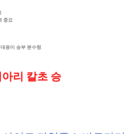
요
력 중요
 대응이 승부 분수령.
아리 칼초 승