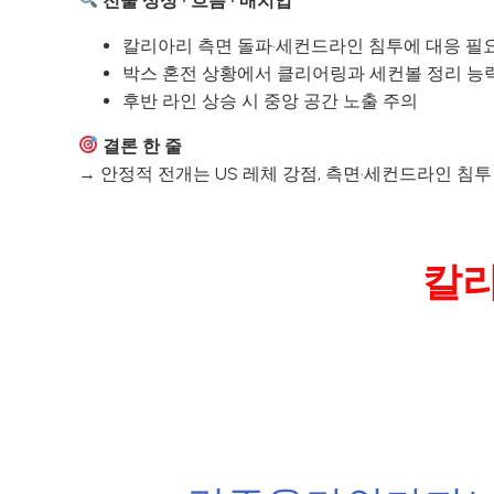
전술 상성 · 흐름 · 매치업
칼리아리 측면 돌파·세컨드라인 침투에 대응 필
박스 혼전 상황에서 클리어링과 세컨볼 정리 능
후반 라인 상승 시 중앙 공간 노출 주의
결론 한 줄
→ 안정적 전개는 US 레체 강점, 측면·세컨드라인 침투
칼리