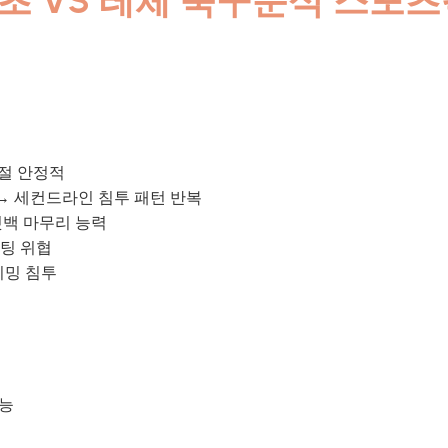
초 VS 레체 축구분석 스포츠
조절 안정적
 → 세컨드라인 침투 패턴 반복
컷백 마무리 능력
슈팅 위협
이밍 침투
가능