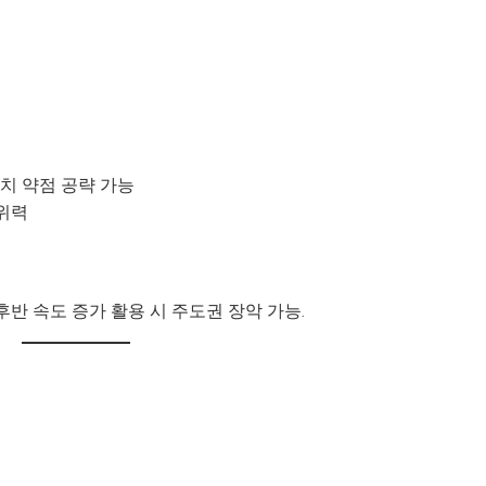
치 약점 공략 가능
 위력
후반 속도 증가 활용 시 주도권 장악 가능.