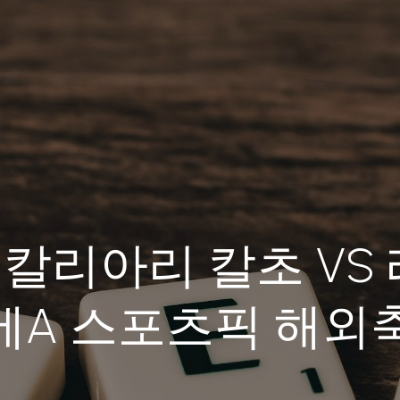
 칼리아리 칼초 VS
에A 스포츠픽 해외