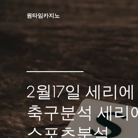
원타임카지노
2월17일 세리에
축구분석 세리
스포츠분석