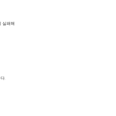
이 실패해
다.