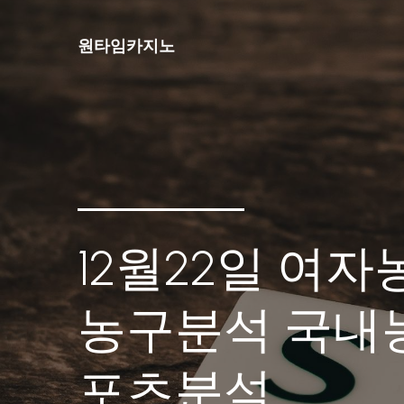
원타임카지노
12월22일 여자농
농구분석 국내농
포츠분석