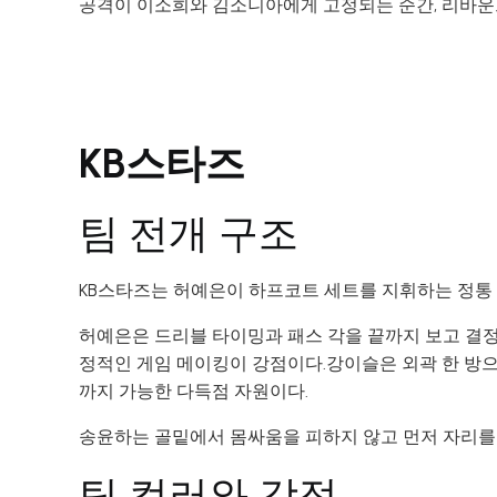
공격이 이소희와 김소니아에게 고정되는 순간, 리바운드
KB스타즈
팀 전개 구조
KB스타즈는 허예은이 하프코트 세트를 지휘하는 정통 
허예은은 드리블 타이밍과 패스 각을 끝까지 보고 결정
정적인 게임 메이킹이 강점이다.강이슬은 외곽 한 방으
까지 가능한 다득점 자원이다.
송윤하는 골밑에서 몸싸움을 피하지 않고 먼저 자리를 
팀 컬러와 강점