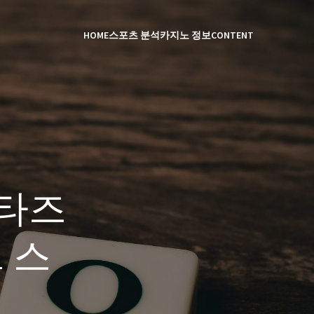
HOME
스포츠 분석
카지노 정보
CONTENT
스타즈
 스