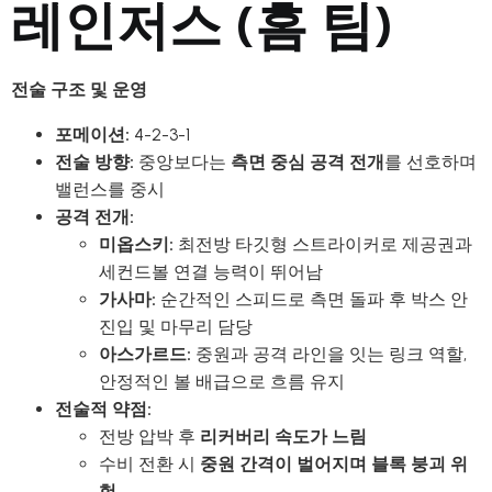
레인저스 (홈 팀)
전술 구조 및 운영
포메이션:
4-2-3-1
전술 방향:
중앙보다는
측면 중심 공격 전개
를 선호하며
밸런스를 중시
공격 전개:
미옵스키:
최전방 타깃형 스트라이커로 제공권과
세컨드볼 연결 능력이 뛰어남
가사마:
순간적인 스피드로 측면 돌파 후 박스 안
진입 및 마무리 담당
아스가르드:
중원과 공격 라인을 잇는 링크 역할,
안정적인 볼 배급으로 흐름 유지
전술적 약점:
전방 압박 후
리커버리 속도가 느림
수비 전환 시
중원 간격이 벌어지며 블록 붕괴 위
험