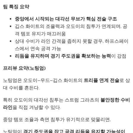
팀 특징 요약
중앙에서 시작되는 대각선 무브가 핵심 전술 구조
깁스 화이트의 조율력과 오도이의 침투가 연계되며, 공
격 템포 유지가 매끄러움
상대 수비가 라인 간격을 좁히지 못할 경우, 하프스페이
스에서 연속 공격 가능
리듬을 유지하며 경기 주도권을 확보하는 능력
이 강점
프리뷰 요약(노팅엄)
노팅엄은 오도이–우드–깁스 화이트의
트리플 연계 전술
로 상
대 수비를 흔든다.
특히 오도이의 대각선 침투는 스트럼 그라츠의
불안정한 수비
라인
을 직접 겨냥할 수 있다.
중앙 템포 조율과 측면 침투가 유기적으로 맞물리면,
노팅엄이
경기 주도권을 잡고 공격 리듬을 유지할 가능성이