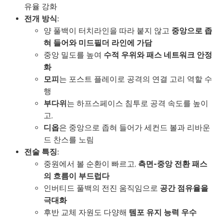
유율 강화
전개 방식:
양 풀백이 터치라인을 따라 붙지 않고
중앙으로 좁
혀 들어와 미드필더 라인에 가담
중앙 밀도를 높여
수적 우위와 패스 네트워크 안정
화
모피
는 포스트 플레이로 공격의 연결 고리 역할 수
행
부다위
는 하프스페이스 침투로 공격 속도를 높이
고,
디옵
은 중앙으로 좁혀 들어가 세컨드 볼과 리바운
드 찬스를 노림
전술 특징:
중원에서 볼 순환이 빠르고,
측면-중앙 전환 패스
의 흐름이 부드럽다
인버티드 풀백의 전진 움직임으로
공간 점유율을
극대화
후반 교체 자원도 다양해
템포 유지 능력 우수