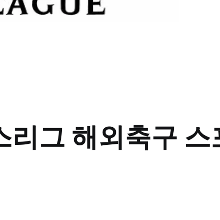
언스리그 해외축구 스