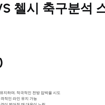
VS 첼시 축구분석 
)
유지하며, 적극적인 전방 압박을 시도
공격적인 라인 유지 가능
간격이 벌어질 때 대응이 느림