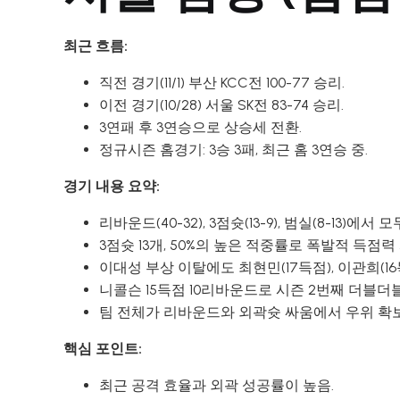
최근 흐름:
직전 경기(11/1) 부산 KCC전 100-77 승리.
이전 경기(10/28) 서울 SK전 83-74 승리.
3연패 후 3연승으로 상승세 전환.
정규시즌 홈경기: 3승 3패, 최근 홈 3연승 중.
경기 내용 요약:
리바운드(40-32), 3점슛(13-9), 범실(8-13)에서 
3점슛 13개, 50%의 높은 적중률로 폭발적 득점력
이대성 부상 이탈에도 최현민(17득점), 이관희(16
니콜슨 15득점 10리바운드로 시즌 2번째 더블더블
팀 전체가 리바운드와 외곽슛 싸움에서 우위 확보
핵심 포인트:
최근 공격 효율과 외곽 성공률이 높음.