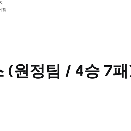
지.
어짐.
(원정팀 / 4승 7패