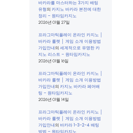
바카라를 마스터하는 3가지 배팅
유형
카지노 바카라 본전에 대한
의
정리 – 원타임카지노
2026년 01월 27일
프라그마틱플레이 온라인 카지노 │
바카라 룰렛 │ 게임 소개 이용방법
가입안내
세계적으로 유명한 카
의
지노 리스트 – 원타임카지노
2026년 01월 16일
프라그마틱플레이 온라인 카지노 │
바카라 룰렛 │ 게임 소개 이용방법
가입안내
카지노 바카라 페어배
의
팅 – 원타임카지노
2026년 01월 14일
프라그마틱플레이 온라인 카지노 │
바카라 룰렛 │ 게임 소개 이용방법
가입안내
바카라 1-3-2-4 배팅
의
방법 – 원타임카지노