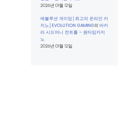
2026년 01월 12일
에볼루션 게이밍│최고의 온라인 카
지노│EVOLUTION GAMING
바카
의
라 시드머니 컨트롤 – 원타임카지
노
2026년 01월 12일