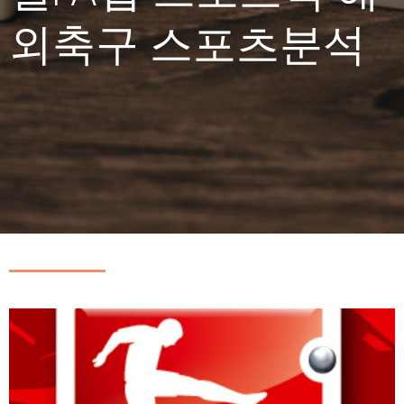
외축구 스포츠분석