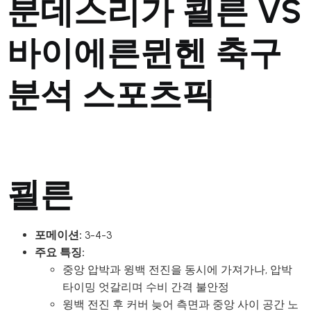
분데스리가 쾰른 VS
바이에른뮌헨 축구
분석 스포츠픽
쾰른
포메이션:
3-4-3
주요 특징:
중앙 압박과 윙백 전진을 동시에 가져가나, 압박
타이밍 엇갈리며 수비 간격 불안정
윙백 전진 후 커버 늦어 측면과 중앙 사이 공간 노