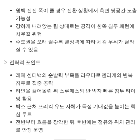
윙백 전진 폭이 클 경우 전환 상황에서 측면 뒷공간 노출
가능성
강하게 내려앉는 팀 상대로는 공격이 한쪽 침투 패턴에
치우칠 위험
주도권을 오래 쥘수록 결정력에 따라 체감 우위가 달라
질 수 있음
▷ 전략적 포인트
레체 센터백의 순발력 부족을 라우타로·엔리케의 반복
침투로 집중 공략
라인을 끌어올린 뒤 스루패스와 반 박자 빠른 침투 타이
밍 활용
박스 근처 프리킥 유도 자체가 득점 기대값을 높이는 핵
심 루트
전반부터 흐름을 장악한 뒤, 후반에는 점유와 위치 관리
로 안정 운영