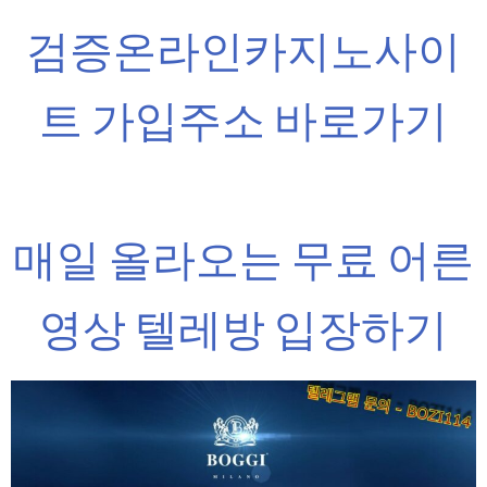
검증온라인카지노사이
트 가입주소 바로가기
매일 올라오는 무료 어른
영상 텔레방 입장하기