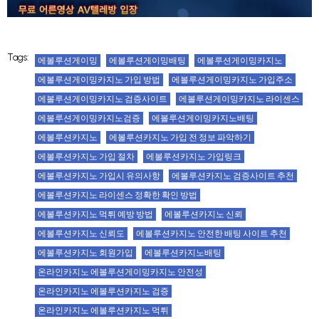
Tags:
에볼루션게이밍
에볼루션게이밍배팅
에볼루션게이밍카지노
에볼루션게이밍카지노 가입 방법
에볼루션게이밍카지노 가입주소
에볼루션게이밍카지노 검증사이트
에볼루션게이밍카지노 라이센스
에볼루션게이밍카지노검증
에볼루션게이밍카지노배팅
에볼루션카지노
에볼루션카지노 가입 전 정보 파악하기
에볼루션카지노 가입 절차
에볼루션카지노 가입링크
에볼루션카지노 가입시 유의사항
에볼루션카지노 검증사이트 추천
에볼루션카지노 라이센스 정확한 확인 방법
에볼루션카지노 먹튀 예방 방법
에볼루션카지노 신뢰
에볼루션카지노 신뢰도
에볼루션카지노 안전한 배팅 사이트 추천
에볼루션카지노 회원가입
에볼루션카지노배팅
온라인카지노 에볼루션게이밍카지노 안전성
온라인카지노 에볼루션카지노 검증
온라인카지노 에볼루션카지노 먹튀