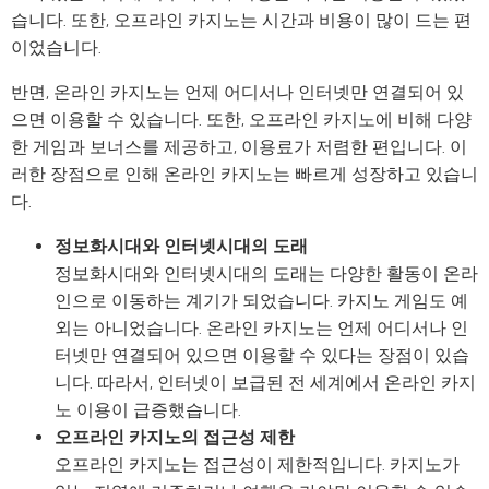
습니다. 또한, 오프라인 카지노는 시간과 비용이 많이 드는 편
이었습니다.
반면, 온라인 카지노는 언제 어디서나 인터넷만 연결되어 있
으면 이용할 수 있습니다. 또한, 오프라인 카지노에 비해 다양
한 게임과 보너스를 제공하고, 이용료가 저렴한 편입니다. 이
러한 장점으로 인해 온라인 카지노는 빠르게 성장하고 있습니
다.
정보화시대와 인터넷시대의 도래
정보화시대와 인터넷시대의 도래는 다양한 활동이 온라
인으로 이동하는 계기가 되었습니다. 카지노 게임도 예
외는 아니었습니다. 온라인 카지노는 언제 어디서나 인
터넷만 연결되어 있으면 이용할 수 있다는 장점이 있습
니다. 따라서, 인터넷이 보급된 전 세계에서 온라인 카지
노 이용이 급증했습니다.
오프라인 카지노의 접근성 제한
오프라인 카지노는 접근성이 제한적입니다. 카지노가