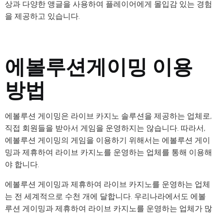
상과 다양한 앵글을 사용하여 플레이어에게 몰입감 있는 경험
을 제공하고 있습니다.
에볼루션게이밍 이용
방법
에볼루션 게이밍은 라이브 카지노 솔루션을 제공하는 업체로,
직접 회원들을 받아서 게임을 운영하지는 않습니다. 따라서,
에볼루션 게이밍의 게임을 이용하기 위해서는 에볼루션 게이
밍과 제휴하여 라이브 카지노를 운영하는 업체를 통해 이용해
야 합니다.
에볼루션 게이밍과 제휴하여 라이브 카지노를 운영하는 업체
는 전 세계적으로 수천 개에 달합니다. 우리나라에서도 에볼
루션 게이밍과 제휴하여 라이브 카지노를 운영하는 업체가 많