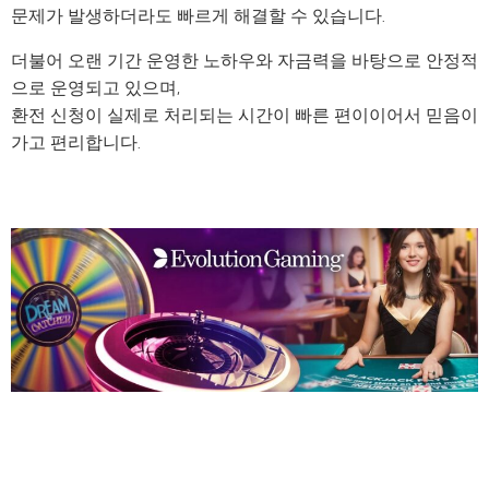
문제가 발생하더라도 빠르게 해결할 수 있습니다.
더불어 오랜 기간 운영한 노하우와 자금력을 바탕으로 안정적
으로 운영되고 있으며,
환전 신청이 실제로 처리되는 시간이 빠른 편이이어서 믿음이
가고 편리합니다.