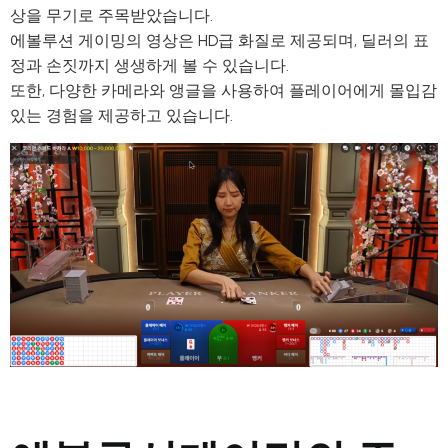
상을 무기로 주목받았습니다.
에볼루션 게이밍의 영상은 HD급 화질로 제공되며, 딜러의 표
정과 손짓까지 생생하게 볼 수 있습니다.
또한, 다양한 카메라와 앵글을 사용하여 플레이어에게 몰입감
있는 경험을 제공하고 있습니다.