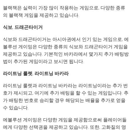
블랙잭은 실력이 가장 많이 작용하는 게임으로, 다양한 종류
의 블랙잭 게임을 제공하고 있습니다.
식보
,
드래곤타이거
식보와 드래곤타이거는 아시아권에서 인기 있는 게임으로, 에
볼루션 게이밍은 다양한 종류의 식보와 드래곤타이거 게임을
제공하고 있습니다. 기본적인 바카라에서 몇가지 추가 배팅방
법이 추가된 게임이라고 보시면 됩니다.
라이트닝 룰렛
,
라이트닝 바카라
라이트닝 룰렛과 라이트닝 바카라는 라이트닝이라는 추가 번
호가 제시되고, 여기에 추가 배팅을 할 수 있는 게임입니다. 추
가 배팅한 번호로 승리할 경우 해당되는 배율을 추가로 얻을
수 있습니다.
에볼루션 게이밍은 다양한 게임을 제공함으로써 플레이어들
에게 다양한 선택권을 제공하고 있습니다. 또한, 고화질의 영