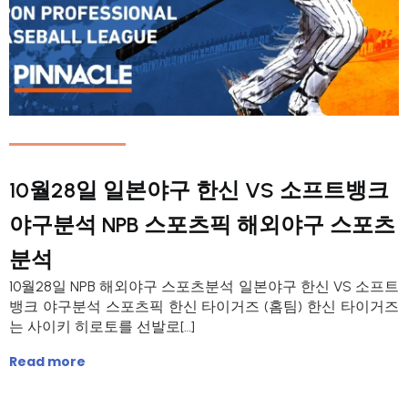
10월28일 일본야구 한신 VS 소프트뱅크
야구분석 NPB 스포츠픽 해외야구 스포츠
분석
10월28일 NPB 해외야구 스포츠분석 일본야구 한신 VS 소프트
뱅크 야구분석 스포츠픽 한신 타이거즈 (홈팀) 한신 타이거즈
는 사이키 히로토를 선발로[…]
Read more