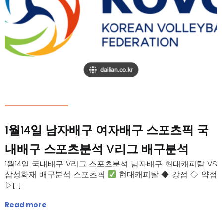
1월14일 남자배구 여자배구 스포츠픽 국
내배구 스포츠분석 V리그 배구분석
1월14일 국내배구 V리그 스포츠분석 남자배구 현대캐피탈 VS
삼성화재 배구분석 스포츠픽
현대캐피탈 ◆ 강점 ◇ 약점
▷[…]
Read more