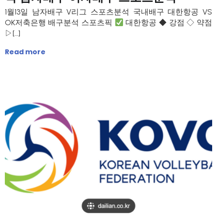
1월13일 남자배구 V리그 스포츠분석 국내배구 대한항공 VS
OK저축은행 배구분석 스포츠픽
대한항공 ◆ 강점 ◇ 약점
▷[…]
Read more