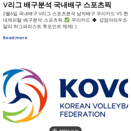
V리그 배구분석 국내배구 스포츠픽
2월6일 국내배구 V리그 스포츠분석 남자배구 우리카드 VS 현
대캐피탈 배구분석 스포츠픽
우리카드 ◆ 강점아라우조·
알리 하그파라스트 투포인트 체제[…]
Read more