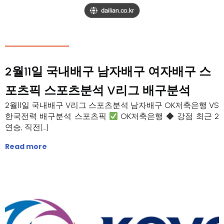
2월11일 국내배구 남자배구 여자배구 스
포츠픽 스포츠분석 V리그 배구분석
2월11일 국내배구 V리그 스포츠분석 남자배구 OK저축은행 VS
한국전력 배구분석 스포츠픽
OK저축은행 ◆ 강점 최근 2
연승, 직전[…]
Read more