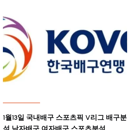
1월13일 국내배구 스포츠픽 V리그 배구분
석 남자배구 여자배구 스포츠분석