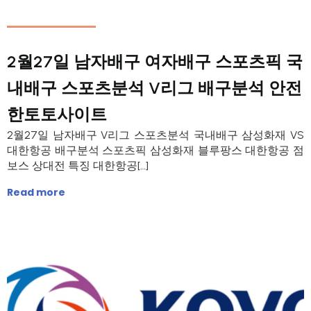
2월27일 남자배구 여자배구 스포츠픽 국
내배구 스포츠분석 V리그 배구분석 안전
한토토사이트
2월27일 남자배구 V리그 스포츠분석 국내배구 삼성화재 VS
대한항공 배구분석 스포츠픽 삼성화재 블루팡스 대한항공 점
보스 상대전 특징 대한항공[…]
Read more