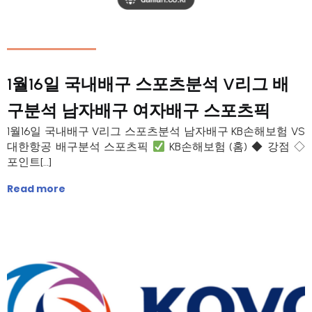
1월16일 국내배구 스포츠분석 V리그 배
구분석 남자배구 여자배구 스포츠픽
1월16일 국내배구 V리그 스포츠분석 남자배구 KB손해보험 VS
대한항공 배구분석 스포츠픽
KB손해보험 (홈) ◆ 강점 ◇
포인트[…]
Read more