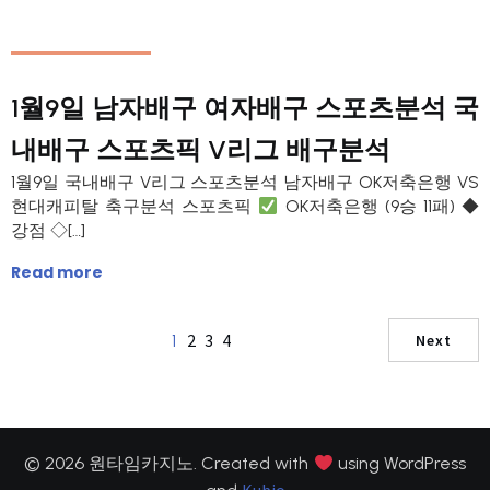
1월9일 남자배구 여자배구 스포츠분석 국
내배구 스포츠픽 V리그 배구분석
1월9일 국내배구 V리그 스포츠분석 남자배구 OK저축은행 VS
현대캐피탈 축구분석 스포츠픽
OK저축은행 (9승 11패) ◆
강점 ◇[…]
Read more
2
3
4
1
Next
© 2026 원타임카지노. Created with
using WordPress