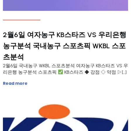
2월6일 여자농구 KB스타즈 VS 우리은행
농구분석 국내농구 스포츠픽 WKBL 스포
츠분석
2월6일 국내농구 WKBL 스포츠분석 여자농구 KB스타즈 VS 우
리은행 농구분석 스포츠픽
KB스타즈 ◆ 강점 ◇ 약점 ▷[…]
Read more