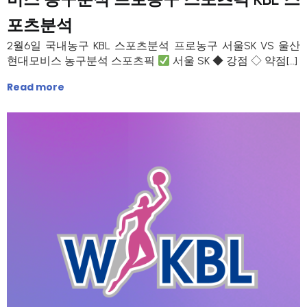
포츠분석
2월6일 국내농구 KBL 스포츠분석 프로농구 서울SK VS 울산
현대모비스 농구분석 스포츠픽
서울 SK ◆ 강점 ◇ 약점[…]
Read more