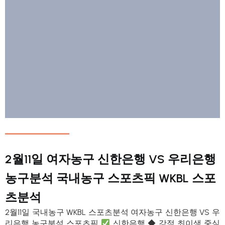
2월11일 여자농구 신한은행 VS 우리은행
농구분석 국내농구 스포츠픽 WKBL 스포
츠분석
2월11일 국내농구 WKBL 스포츠분석 여자농구 신한은행 VS 우
리은행 농구분석 스포츠픽
신한은행 ◆ 강점 최이샘 중심