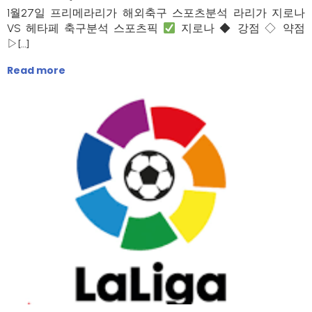
1월27일 프리메라리가 해외축구 스포츠분석 라리가 지로나
VS 헤타페 축구분석 스포츠픽
지로나 ◆ 강점 ◇ 약점
▷[…]
Read more