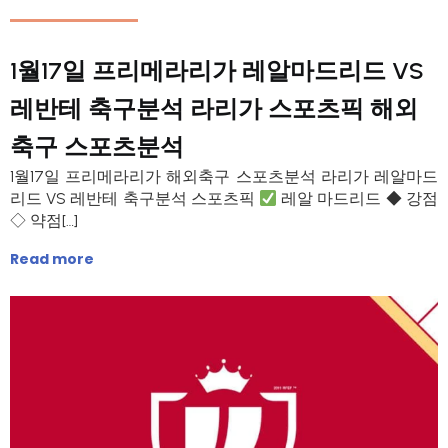
1월17일 프리메라리가 레알마드리드 VS
레반테 축구분석 라리가 스포츠픽 해외
축구 스포츠분석
1월17일 프리메라리가 해외축구 스포츠분석 라리가 레알마드
리드 VS 레반테 축구분석 스포츠픽
레알 마드리드 ◆ 강점
◇ 약점[…]
Read more