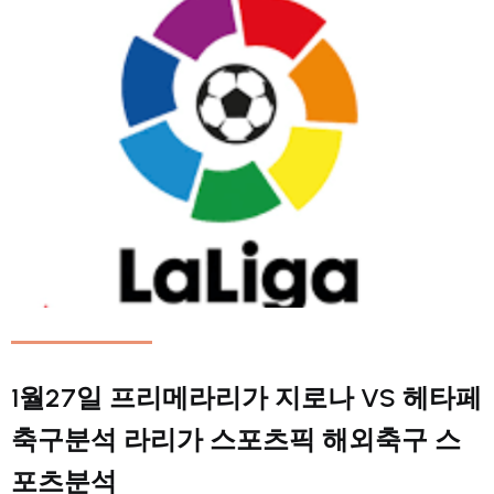
1월27일 프리메라리가 지로나 VS 헤타페
축구분석 라리가 스포츠픽 해외축구 스
포츠분석