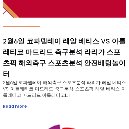
2월6일 코파델레이 레알 베티스 VS 아틀
레티코 마드리드 축구분석 라리가 스포
츠픽 해외축구 스포츠분석 안전배팅놀이
터
2월6일 코파델레이 해외축구 스포츠분석 라리가 레알 베티스
VS 아틀레티코 마드리드 축구분석 스포츠픽 레알 베티스 아
틀레티코 마드리드 아틀레티코[…]
Read more