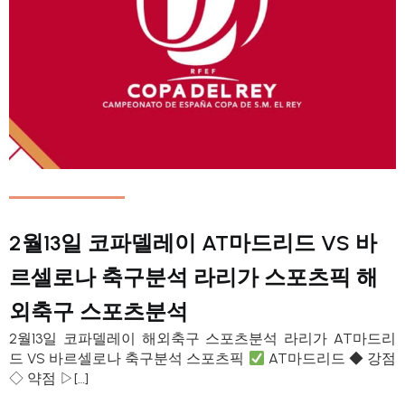
2월13일 코파델레이 AT마드리드 VS 바
르셀로나 축구분석 라리가 스포츠픽 해
외축구 스포츠분석
2월13일 코파델레이 해외축구 스포츠분석 라리가 AT마드리
드 VS 바르셀로나 축구분석 스포츠픽
AT마드리드 ◆ 강점
◇ 약점 ▷[…]