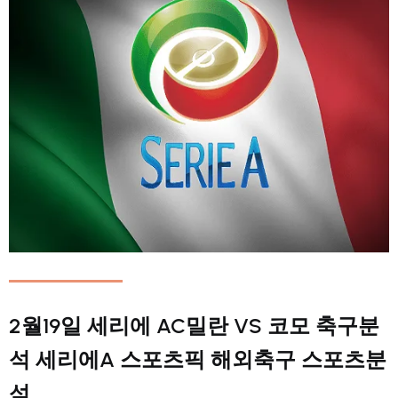
2월19일 세리에 AC밀란 VS 코모 축구분
석 세리에A 스포츠픽 해외축구 스포츠분
석