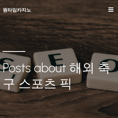
원타임카지노
Posts about 해외 축
구 스포츠 픽